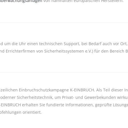
überwachungsanlagen
von namhaften europäischen Herstellern.
 um die Uhr einen technischen Support, bei Bedarf auch vor Ort, a
nd Errichterfirmen von Sicherheitssystemen e.V.) für den Bereic
lizeilichen Einbruchschutzkampagne K-EINBRUCH. Als Teil dieser In
moderner Sicherheitstechnik, um Privat- und Gewerbekunden wirku
-EINBRUCH erhalten Sie fundierte Informationen, geprüfte Lösung
pfehlungen orientiert.