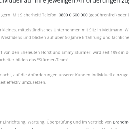
ndividuell auf Ihre jeweiligen Anforderungen z
 gern! Mit Sicherheit! Telefon:
0800 0 600 900
(gebührenfrei) oder
n kleines, mittelständisches Unternehmen mit Sitz in Mettmann. Wi
eitstechnik.
Westfalens und blicken auf über 50 Jahre Erfahrung und fachlich
 von den Eheleuten Horst und Emmy Stürmer, wird seit 1998 in de
arbeiter bilden das "Stürmer-Team".
macht, auf die Anforderungen unserer Kunden individuell einzuge
Zeit effektiv umzusetzen.
r Einrichtung, Wartung, Überprüfung und im Vertrieb von
Brandm