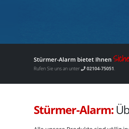
Siche
Stürmer-Alarm bietet Ihnen
Rufen Sie uns an unter
02104-75051
.
Stürmer-Alarm:
Üb