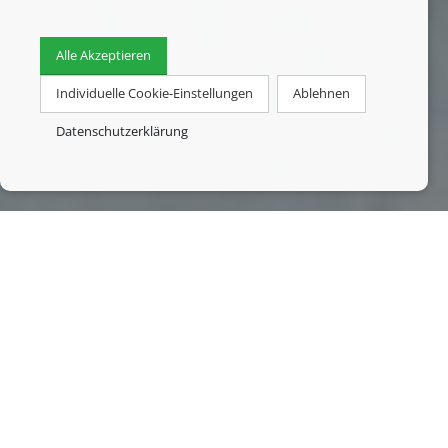
Alle Akzeptieren
Individuelle Cookie-Einstellungen
Ablehnen
Datenschutzerklärung
Sicherheit
Stürmer-Alarm bietet Ihnen
Rufen Sie uns an unter
02104-75051
.
... oder schreiben Sie uns eine
Email
!